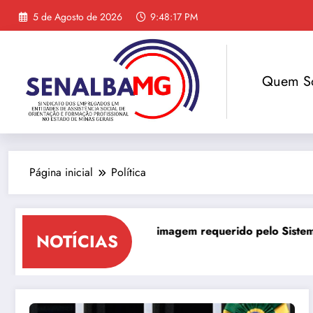
Saltar
5 de Agosto de 2026
9:48:18 PM
para
o
conteúdo
Quem S
Página inicial
Política
ação para uso da imagem requerido pelo Sistema FIEMG
NOTÍCIAS