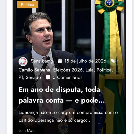
Política
Senalbamg
15 de Julho de 2026
Camilo Santana
,
Eleições 2026
,
Lula
,
Política
,
PT
,
Senado
0 Comentários
Em ano de disputa, toda
palavra conta — e pode
atrapalhar
Liderança não é só cargo: é compromisso com o
partido Liderança não é só cargo:…
Leia Mais