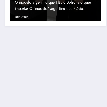
povo pagar a conta
O modelo argentino que Flávio Bolsonaro quer
importar O "modelo" argentino que Flávio
Bolsonaro quer…
Leia Mais