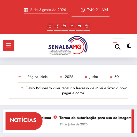
Saltar
para
8 de Agosto de 2026
7:49:22 AM
o
conteúdo
Página inicial
2026
Junho
30
Flávio Bolsonaro quer repetir o fracasso de Milei e fazer o povo
pagar a conta
ressuscita negacionismo
Termo de autorização para uso da imagem requerid
NOTÍCIAS
to de 2026
31 de Julho de 2026