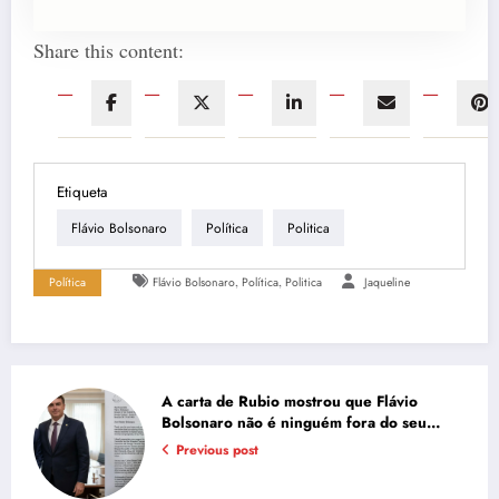
Share this content:
Etiqueta
Flávio Bolsonaro
Política
Politica
,
,
Política
Flávio Bolsonaro
Política
Politica
Jaqueline
A carta de Rubio mostrou que Flávio
Bolsonaro não é ninguém fora do seu
próprio discurso
Previous post