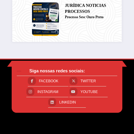
JURÍDICA
NOTICIAS
–
PROCESSOS
Processo Sesc Ouro Preto
Siga nossas redes sociais:
FACEBOOK
TWITTER
INSTAGRAM
YOUTUBE
LINKEDIN