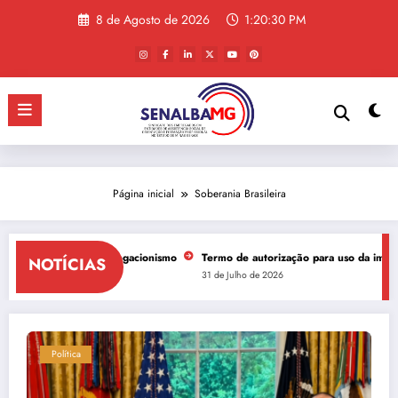
Saltar
8 de Agosto de 2026
1:20:30 PM
para
o
conteúdo
Página inicial
Soberania Brasileira
olas ressuscita negacionismo
Termo de autorização para uso da imagem req
NOTÍCIAS
 Agosto de 2026
31 de Julho de 2026
Política