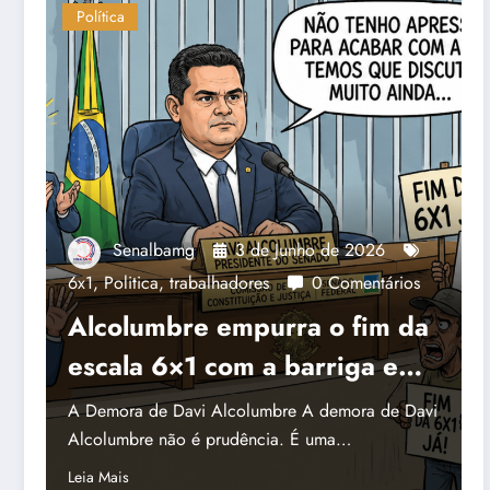
Política
Senalbamg
3 de Junho de 2026
6x1
,
Politica
,
trabalhadores
0 Comentários
Alcolumbre empurra o fim da
escala 6×1 com a barriga e
escolhe de que lado está
A Demora de Davi Alcolumbre A demora de Davi
Alcolumbre não é prudência. É uma…
Leia Mais