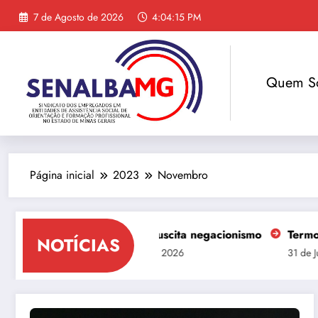
Saltar
7 de Agosto de 2026
4:04:16 PM
para
o
conteúdo
Quem S
Página inicial
2023
Novembro
stas
Nikolas ressuscita negacionismo
Termo de autor
NOTÍCIAS
4 de Agosto de 2026
31 de Julho de 202