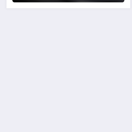
APSA…