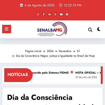
Saltar
6 de Agosto de 2026
12:22:15 PM
para
o
conteúdo
Página inicial
2024
Novembro
21
Dia da Consciência Negra: Justiça e Igualdade no Brasil de Hoje
a uso da imagem requerido pelo Sistema FIEMG
NOTA OFICIAL – NEGOCIAÇ
NOTÍCIAS
30 de Julho de 2026
Dia da Consciência