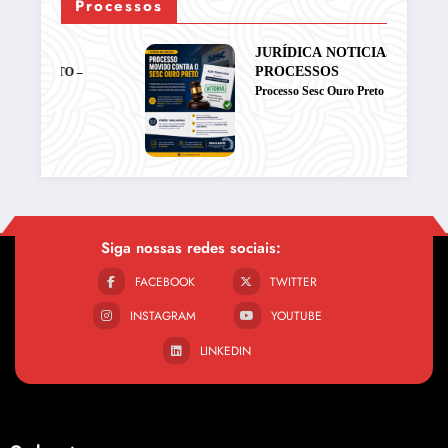
Processos
JURÍDICA
NOTICIAS
PROCESSOS
TO –
Processo Sesc Ouro Preto
Siga nossas redes sociais:
FACEBOOK
TWITTER
INSTAGRAM
YOUTUBE
LINKEDIN